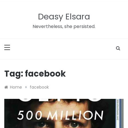
Skip
to
Deasy Elsara
content
Nevertheless, she persisted.
Tag:
facebook
»
Home
facebook