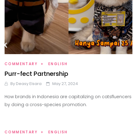
COMMENTARY
ENGLISH
Purr-fect Partnership
By
Deasy Elsara
May 27, 2024
How brands in Indonesia are capitalizing on catsfluencers
by doing a cross-species promotion.
COMMENTARY
ENGLISH