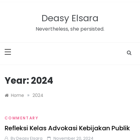
Skip
to
Deasy Elsara
content
Nevertheless, she persisted.
Year:
2024
»
Home
2024
COMMENTARY
Refleksi Kelas Advokasi Kebijakan Publik
By
Deasy Elsara
November 20, 2024