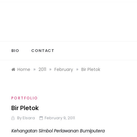
Skip
to
content
BIO
CONTACT
»
»
»
Home
2011
February
Bir Pletok
PORTFOLIO
Bir Pletok
By
Elsara
February 9, 2011
Kehangatan Simbol Perlawanan Bumiputera