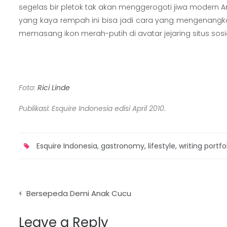
segelas bir pletok tak akan menggerogoti jiwa modern 
yang kaya rempah ini bisa jadi cara yang mengenangk
memasang ikon merah-putih di avatar jejaring situs sosi
…
Foto:
Rici Linde
Publikasi: Esquire Indonesia edisi April 2010.
Esquire Indonesia
,
gastronomy
,
lifestyle
,
writing portfo
Post
Bersepeda Demi Anak Cucu
navigation
Leave a Reply