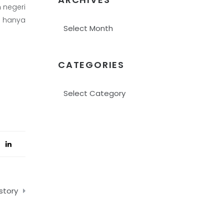
 negeri
g hanya
Archives
CATEGORIES
Categories
story