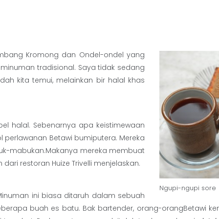
 Gambang Kromong dan Ondel-ondel yang
 minuman tradisional. Saya tidak sedang
h kita temui, melainkan bir halal khas
abel halal. Sebenarnya apa keistimewaan
mbol perlawanan Betawi bumiputera. Mereka
abuk-mabukan.Makanya mereka membuat
ri restoran Huize Trivelli menjelaskan.
Ngupi-ngupi sore
 Minuman ini biasa ditaruh dalam sebuah
erapa buah es batu. Bak bartender, orang-orangBetawi k