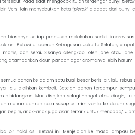
tersebut. Pada saat mengocok itulah terdengar bunyi
pletak
ir. Versi lain menyebutkan kata “
pletok
” didapat dari bunyi a
na biasanya setiap produsen melakukan sedikit improvisasi
ok asli Betawi di daerah Kebagusan, Jakarta Selatan, empa
manis, dan serai. Sisanya dilengkapi oleh jahe atau jahe
kadang ditambahkan daun pandan agar aromanya lebih harum.
mua bahan ke dalam satu kuali besar berisi air, lalu rebus
ya, lalu didihkan kembali. Setelah bahan tercampur sempur
m dihidangkan. Mau disajikan selagi hangat atau dingin, itu 
engan menambahkan satu
scoop
es krim vanila ke dalam sege
gan begini, anak-anak juga akan tertarik untuk mencoba,” ujar
a bir halal asli Betawi ini. Menjelajah ke masa lampau 