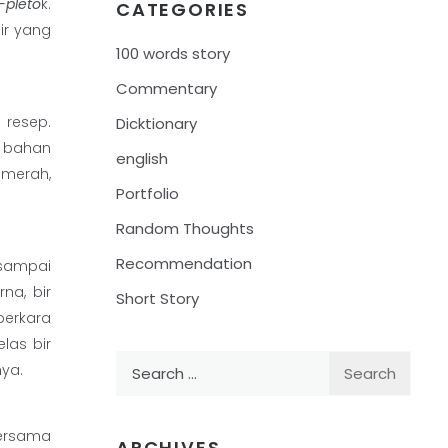
-pleto
k.
CATEGORIES
ir yang
100 words story
Commentary
 resep.
Dicktionary
t bahan
english
 merah,
Portfolio
Random Thoughts
Recommendation
 sampai
na, bir
Short Story
perkara
las bir
Search
nya.
for:
bersama
ARCHIVES