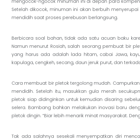
mengocok-ngocok minuman ini di depan para kompeni 
Setelah dikocok, minuman ini akan berbuih menyerupai b
mendidih saat proses perebusan berlangsung.
Berbicara soal bahan, tidak ada satu acuan baku kare
Namun menurut Rosiah, salah seorang pembuat bir plet
yang harus ada adalah lada hitam, cabai Jawa, kayu 
kapulaga, cengkeh, secang, daun jeruk purut, dan ter
Cara membuat bir pletok tergolong mudah. Campurkan se
mendidih. Setelah itu, masukkan gula merah secukupn
pletok siap didinginkan untuk kemudian disaring sebelu
selera. Bambang bahkan melakukan inovasi baru d
pletok dingin. “Biar lebih menarik minat masyarakat. Den
Tak ada salahnya sesekali menyempatkan diri mencob