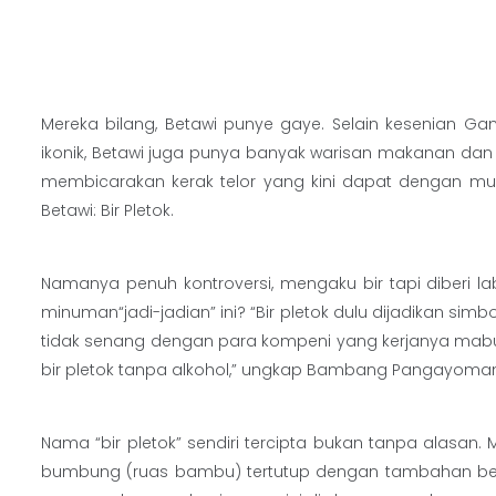
…
Mereka bilang, Betawi punye gaye. Selain kesenian
ikonik, Betawi juga punya banyak warisan makanan dan
membicarakan kerak telor yang kini dapat dengan muda
Betawi: Bir Pletok.
Namanya penuh kontroversi, mengaku bir tapi diberi l
minuman“jadi-jadian” ini? “Bir pletok dulu dijadikan si
tidak senang dengan para kompeni yang kerjanya m
bir pletok tanpa alkohol,” ungkap Bambang Pangayoman da
Nama “bir pletok” sendiri tercipta bukan tanpa alasan.
bumbung (ruas bambu) tertutup dengan tambahan beb