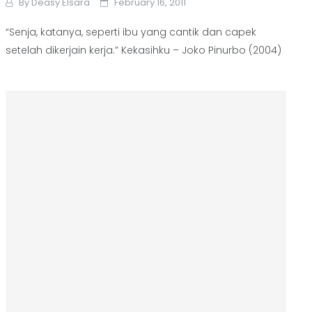
By
Deasy Elsara
February 16, 2011
“Senja, katanya, seperti ibu yang cantik dan capek
setelah dikerjain kerja.” Kekasihku – Joko Pinurbo (2004)