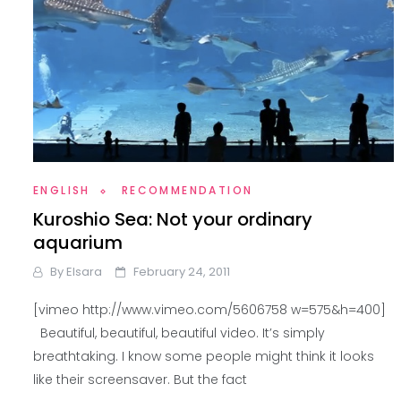
ENGLISH
RECOMMENDATION
Kuroshio Sea: Not your ordinary
aquarium
By
Elsara
February 24, 2011
[vimeo http://www.vimeo.com/5606758 w=575&h=400]
Beautiful, beautiful, beautiful video. It’s simply
breathtaking. I know some people might think it looks
like their screensaver. But the fact