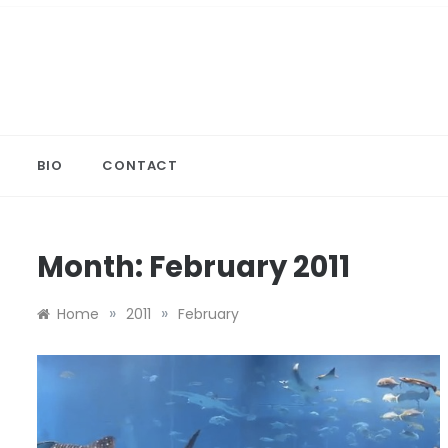
Skip
to
content
BIO
CONTACT
Month:
February 2011
»
»
Home
2011
February