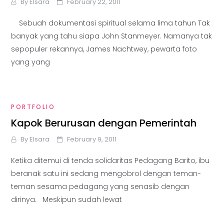
By
Elsara
February 22, 2011
Sebuah dokumentasi spiritual selama lima tahun Tak
banyak yang tahu siapa John Stanmeyer. Namanya tak
sepopuler rekannya, James Nachtwey, pewarta foto
yang yang
PORTFOLIO
Kapok Berurusan dengan Pemerintah
By
Elsara
February 9, 2011
Ketika ditemui di tenda solidaritas Pedagang Barito, ibu
beranak satu ini sedang mengobrol dengan teman-
teman sesama pedagang yang senasib dengan
dirinya. Meskipun sudah lewat