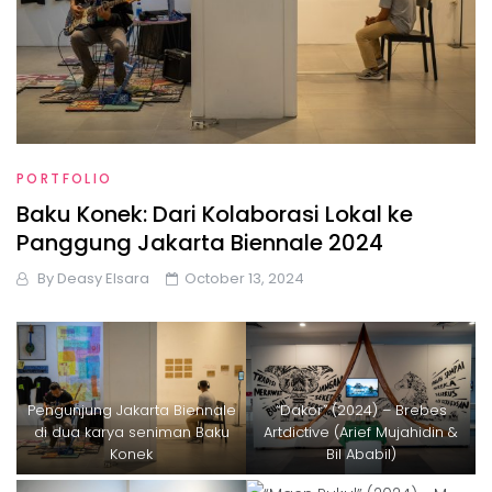
PORTFOLIO
Baku Konek: Dari Kolaborasi Lokal ke
Panggung Jakarta Biennale 2024
By
Deasy Elsara
October 13, 2024
Pengunjung Jakarta Biennale
“Dakor” (2024) – Brebes
di dua karya seniman Baku
Artdictive (Arief Mujahidin &
Konek
Bil Ababil)