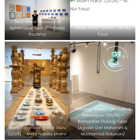
“Non-linear Archives of
Ephemeral Space” – Faida
“Maen Pukul” (2024) – M. Nur
Rachma
Fauzi
“Mengairi Sekitar, Memaknai
Kehidupan” (2024) –
Komunitas Gulung Tukar
Alam Takambang Jadi Guru
(Agustin Dwi Maharani &
(2024) – Anisa Nabilla Khairo
Muchamad Riduwan)