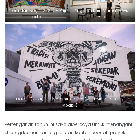
“Tom dan Regi” (2024) – Puji
“Ingatan Kain Mama“ – Widi
Lestari.
Asari
“Dakor” (2024) – Brebes Artdictive (Arief Mujahidin & Bil
Ababil)
Pertengahan tahun ini saya dipercaya untuk menangani
strategi komunikasi digital dan konten sebuah proyek