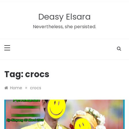
Skip
to
Deasy Elsara
content
Nevertheless, she persisted.
Tag:
crocs
»
Home
crocs