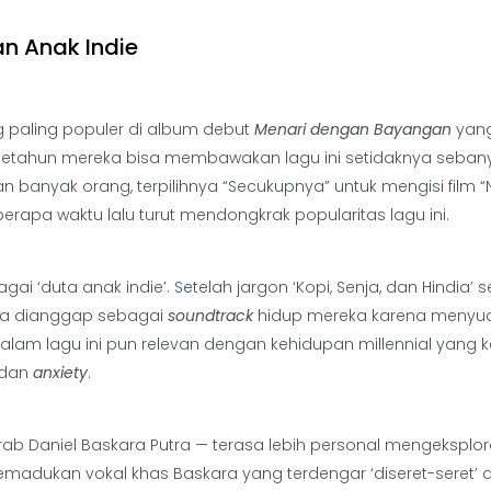
n Anak Indie
ng paling populer di album debut
Menari dengan Bayangan
yang
am setahun mereka bisa membawakan lagu ini setidaknya seban
n banyak orang, terpilihnya “Secukupnya” untuk mengisi film “
berapa waktu lalu turut mendongkrak popularitas lagu ini.
i ‘duta anak indie’. Setelah jargon ‘Kopi, Senja, dan Hindia’
juga dianggap sebagai
soundtrack
hidup mereka karena menyu
am lagu ini pun relevan dengan kehidupan millennial yang 
, dan
anxiety
.
b Daniel Baskara Putra — terasa lebih personal mengeksplor
emadukan vokal khas Baskara yang terdengar ‘diseret-seret’