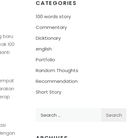
CATEGORIES
100 words story
Commentary
 baru
Dicktionary
yak 100
english
Nanti
Portfolio
Random Thoughts
 sempat
Recommendation
arakan
Short Story
kerap
Search
for:
asi
 dengan
ARCHIVES