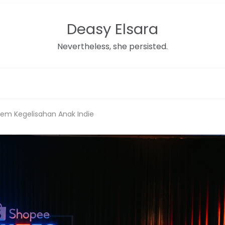
Deasy Elsara
Nevertheless, she persisted.
hem Kegelisahan Anak Indie