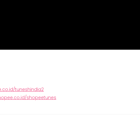
.co.id/tuneshindia2
hopee.co.id/shopeetunes