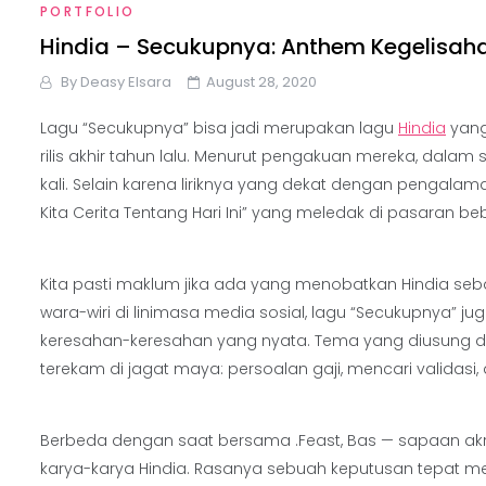
PORTFOLIO
Hindia – Secukupnya: Anthem Kegelisaha
By
Deasy Elsara
August 28, 2020
Lagu “Secukupnya” bisa jadi merupakan lagu
Hindia
​ ya
rilis akhir tahun lalu. Menurut pengakuan mereka, dal
kali. Selain karena liriknya yang dekat dengan pengalama
Kita Cerita Tentang Hari Ini” yang meledak di pasaran be
Kita pasti maklum jika ada yang menobatkan Hindia sebaga
wara-wiri di linimasa media sosial, lagu “Secukupnya” 
keresahan-keresahan yang nyata. Tema yang diusung dal
terekam di jagat maya: persoalan gaji, mencari validasi
Berbeda dengan saat bersama .Feast, Bas — sapaan akra
karya-karya Hindia. Rasanya sebuah keputusan tepat m