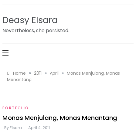
Skip
to
Deasy Elsara
content
Nevertheless, she persisted.
»
»
»
Home
2011
April
Monas Menjulang, Monas
Menantang
PORTFOLIO
Monas Menjulang, Monas Menantang
By
Elsara
April 4, 2011