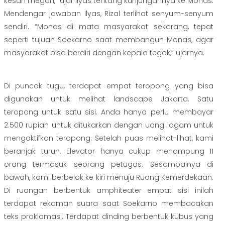
kesan megah,” ujar Ilyas tentang kunjungannya ke Monas.
Mendengar jawaban Ilyas, Rizal terlihat senyum-senyum
sendiri. “Monas di mata masyarakat sekarang, tepat
seperti tujuan Soekarno saat membangun Monas, agar
masyarakat bisa berdiri dengan kepala tegak,” ujarnya.
Di puncak tugu, terdapat empat teropong yang bisa
digunakan untuk melihat landscape Jakarta. Satu
teropong untuk satu sisi. Anda hanya perlu membayar
2.500 rupiah untuk ditukarkan dengan uang logam untuk
mengaktifkan teropong. Setelah puas melihat-lihat, kami
beranjak turun. Elevator hanya cukup menampung 11
orang termasuk seorang petugas. Sesampainya di
bawah, kami berbelok ke kiri menuju Ruang Kemerdekaan.
Di ruangan berbentuk amphiteater empat sisi inilah
terdapat rekaman suara saat Soekarno membacakan
teks proklamasi. Terdapat dinding berbentuk kubus yang